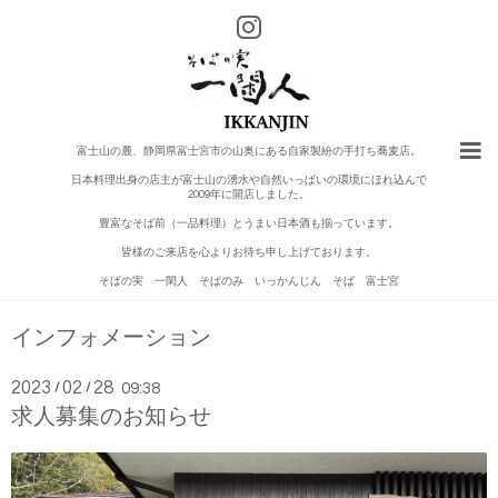
富士山の麓、静岡県富士宮市の山奥にある自家製紛の手打ち蕎麦店。
日本料理出身の店主が富士山の湧水や自然いっぱいの環境にほれ込んで
2009年に開店しました。
豊富なそば前（一品料理）とうまい日本酒も揃っています。
皆様のご来店を心よりお待ち申し上げております。
そばの実 一閑人 そばのみ いっかんじん そば 富士宮
インフォメーション
2023
02
28
/
/
09:38
求人募集のお知らせ