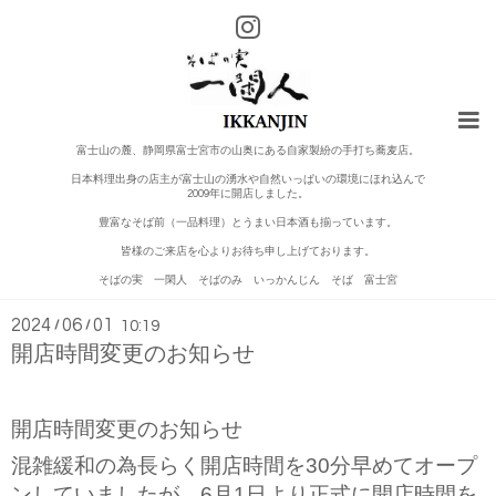
富士山の麓、静岡県富士宮市の山奥にある自家製紛の手打ち蕎麦店。
日本料理出身の店主が富士山の湧水や自然いっぱいの環境にほれ込んで
2009年に開店しました。
豊富なそば前（一品料理）とうまい日本酒も揃っています。
皆様のご来店を心よりお待ち申し上げております。
インフォメーション
そばの実 一閑人 そばのみ いっかんじん そば 富士宮
2024
06
01
/
/
10:19
開店時間変更のお知らせ
開店時間変更のお知らせ
混雑緩和の為長らく開店時間を30分早めてオープ
ンしていましたが、6月1日より正式に開店時間を